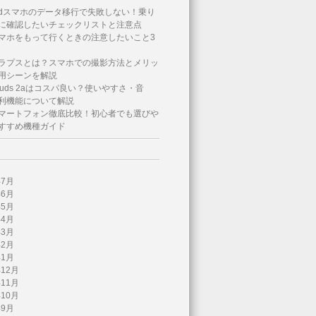
roidスマホのデータ移行で失敗しない！乗り
に確認したいチェックリストと注意点
マホをもって行くときの注意したいこと3
ラプスとは？スマホでの撮影方法とメリッ
用シーンを解説
l Buds 2aはコスパ良い？使いやすさ・音
利機能について解説
マートフォン徹底比較！初心者でも選びや
すすめ機種ガイド
年7月
年6月
年5月
年4月
年3月
年2月
年1月
年12月
年11月
年10月
年9月