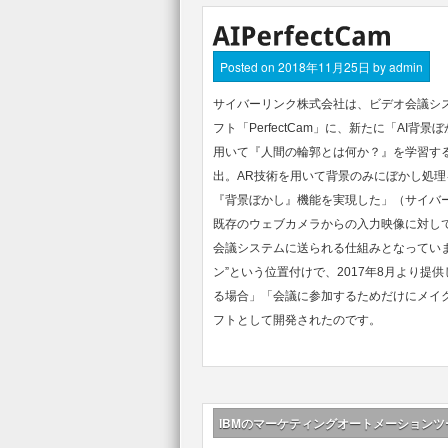
Posted on
2018年11月25日
by
admin
サイバーリンク株式会社は、ビデオ会議シ
フト「PerfectCam」に、新たに「A
用いて『人間の輪郭とは何か？』を学習する
出。AR技術を用いて背景のみにぼかし処
『背景ぼかし』機能を実現した」（サイバ
既存のウェブカメラからの入力映像に対し
会議システムに送られる仕組みとなっています
ン”という位置付けで、2017年8月より
る場合」「会議に参加するためだけにメイ
フトとして開発されたのです。
IBMのマーケティングオートメーションツ