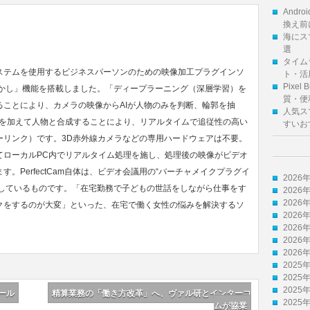
And
換え前
海にス
選
タイム
ステムを使用するビジネスパーソンのための映像加工プラグインソ
ト・活
Pixe
I背景ぼかし」機能を搭載しました。「ディープラーニング（深層学習）を
質・便
ことにより、カメラの映像からAIが人物のみを判断、輪郭を抽
人気ス
理を加えて人物と合成することにより、リアルタイムで追従性の高い
すいお
ーリンク）です。3D赤外線カメラなどの専用ハードウェアは不要。
てローカルPC内でリアルタイム処理を施し、処理後の映像がビデオ
。PerfectCam自体は、ビデオ会議用の“バーチャメイクプラグイ
2026
提供しているものです。「在宅勤務で子どもの世話をしながら仕事をす
2026
2026
クをするのが大変」といった、在宅で働く女性の悩みを解決するソ
2026
2026
2026
2026
2025
2025
2025
ール
精算業務の「働き方改革」へ、ヴァル研とインターコ
2025
ムが協業