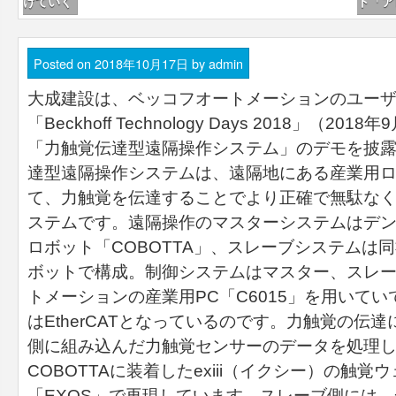
けていく
ト「ア
Posted on
2018年10月17日
by
admin
大成建設は、ベッコフオートメーションのユー
「Beckhoff Technology Days 2018」（20
「力触覚伝達型遠隔操作システム」のデモを披
達型遠隔操作システムは、遠隔地にある産業用
て、力触覚を伝達することでより正確で無駄な
ステムです。遠隔操作のマスターシステムはデ
ロボット「COBOTTA」、スレーブシステムは
ボットで構成。制御システムはマスター、スレ
トメーションの産業用PC「C6015」を用いて
はEtherCATとなっているのです。力触覚の伝
側に組み込んだ力触覚センサーのデータを処理
COBOTTAに装着したexiii（イクシー）の触
「EXOS」で再現しています。スレーブ側には