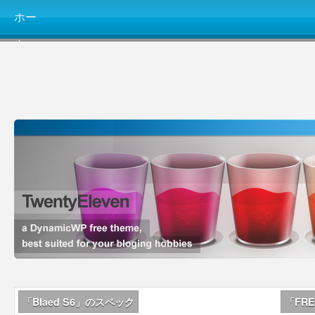
ホー
ム
「Blaed S6」のスペック
「FRE