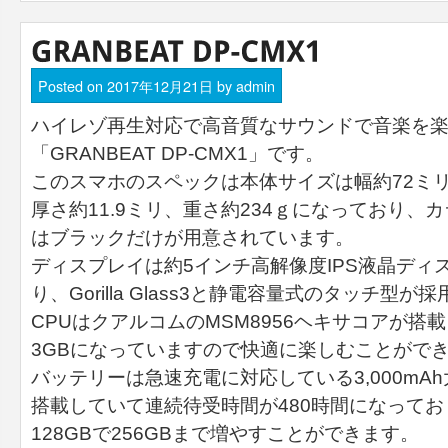
Posted on
2017年12月21日
by
admin
ハイレゾ再生対応で高音質なサウンドで音楽を
「GRANBEAT DP-CMX1」です。
このスマホのスペックは本体サイズは幅約72ミリ
厚さ約11.9ミリ、重さ約234ｇになっており、
はブラックだけが用意されています。
ディスプレイは約5インチ高解像度IPS液晶ディ
り、Gorilla Glass3と静電容量式のタッチ型
CPUはクアルコムのMSM8956ヘキサコアが搭
3GBになっていますので快適に楽しむことがで
バッテリーは急速充電に対応している3,000mA
搭載していて連続待受時間が480時間になって
128GBで256GBまで増やすことができます。